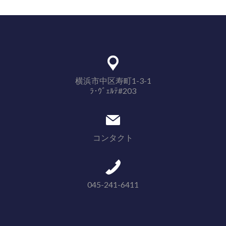
横浜市中区寿町1-3-1
ﾗ･ｳﾞｪﾙﾃ#203
コンタクト
045-241-6411